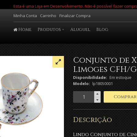
Esta é uma Loja em Desenvolvimento. Não é possível fazer compr
Minha Conta
Carrinho
Finalizar Compra
Home
Produtos
Aluguel
Blog
Conjunto de X
Limoges CFH/
Disponibilidade:
Em estoque
Modelo:
lp18050001
Comprar
Descrição
Lindo C
onjunto de Cin