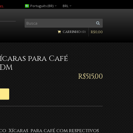
as.
Português (BR)
BRL
CARRINHO
0
R$
0
,
00
ícaras para Café
GDM
R$
515
,
00
co Xícaras para café com respectivos